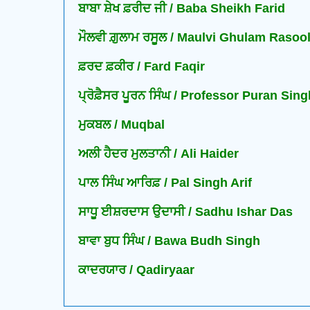
ਬਾਬਾ ਸ਼ੇਖ ਫ਼ਰੀਦ ਜੀ / Baba Sheikh Farid
ਮੌਲਵੀ ਗ਼ੁਲਾਮ ਰਸੂਲ / Maulvi Ghulam Rasoo
ਫ਼ਰਦ ਫ਼ਕੀਰ / Fard Faqir
ਪ੍ਰੋਫ਼ੈਸਰ ਪੂਰਨ ਸਿੰਘ / Professor Puran Sin
ਮੁਕਬਲ / Muqbal
ਅਲੀ ਹੈਦਰ ਮੁਲਤਾਨੀ / Ali Haider
ਪਾਲ ਸਿੰਘ ਆਰਿਫ਼ / Pal Singh Arif
ਸਾਧੂ ਈਸ਼ਰਦਾਸ ਉਦਾਸੀ / Sadhu Ishar Das
ਬਾਵਾ ਬੁਧ ਸਿੰਘ / Bawa Budh Singh
ਕਾਦਰਯਾਰ / Qadiryaar