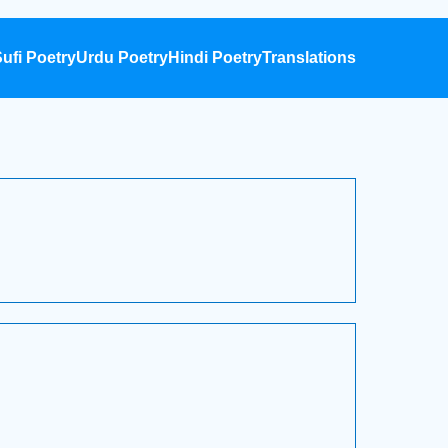
ufi Poetry
Urdu Poetry
Hindi Poetry
Translations