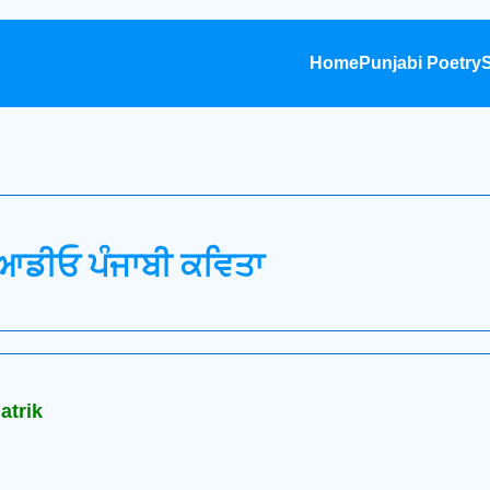
Home
Punjabi Poetry
S
ਆਡੀਓ ਪੰਜਾਬੀ ਕਵਿਤਾ
atrik