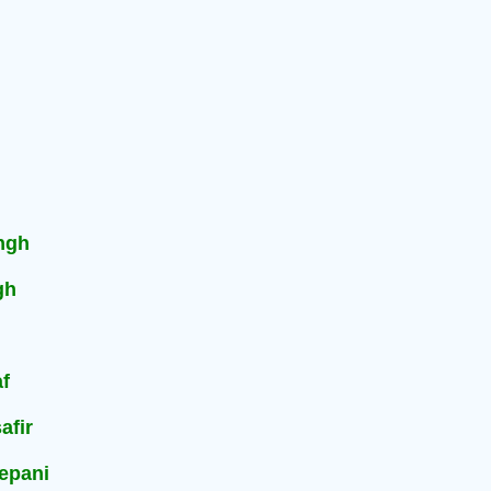
ingh
gh
af
afir
lepani