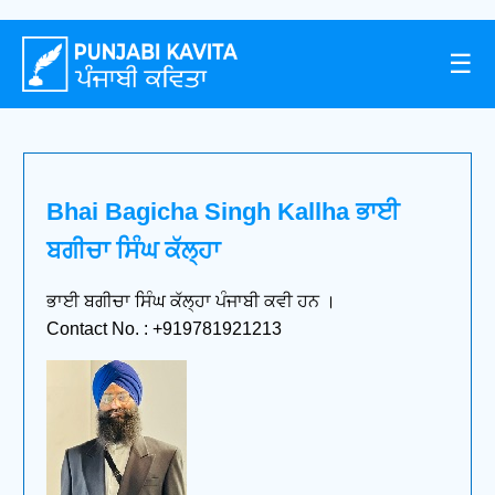
☰
Bhai Bagicha Singh Kallha ਭਾਈ
ਬਗੀਚਾ ਸਿੰਘ ਕੱਲ੍ਹਾ
ਭਾਈ ਬਗੀਚਾ ਸਿੰਘ ਕੱਲ੍ਹਾ ਪੰਜਾਬੀ ਕਵੀ ਹਨ ।
Contact No. : +919781921213