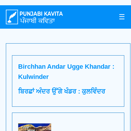
☰
Birchhan Andar Ugge Khandar :
Kulwinder
ਬਿਰਛਾਂ ਅੰਦਰ ਉੱਗੇ ਖੰਡਰ : ਕੁਲਵਿੰਦਰ