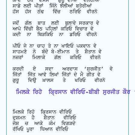
ਯਾਦ  ਰੱਖੋ  ਦਸਮੇ   ਗੁਰੂ ਦੀਆਂ  ਦਲੇਰੀਆਂ 

ਸਾਡੇ ਲਈ ਪੀੜਾਂ  ਜਿੰਨੇ ਝੱਲੀਆਂ ਬਤੇਰੀਆਂ 

ਹੱਸ  ਹੱਸ  ਠੰਢ   ਵਿੱਚ   ਠਰਿਓ  ਵੀਰਨੋ

ਜਦੋਂ  ਗੱਲ  ਬਾਤ  ਲਈ  ਬੁਲਾਵੇ ਸਰਕਾਰ ਵੇ 

ਆਪੋ ਵਿੱਚੀ ਬੈਠ ਪਹਿਲਾਂ ਕਰਿਓ ਵਿਚਾਰ ਵੇ

ਕਦੀ  ਨਾ  ਥਿੜਕਿਓ  ਨਾ  ਡਰਿਓ  ਵੀਰਨੋ

ਪੀਓ ਜੇ ਨਾ ਚਾਹ ਤੇ ਨਾ ਖਾਇਓ ਪਕਵਾਨ ਵੇ 

ਸਾਹਮਣੇ  ਨੇ  ਬੰਦੇ ਬੇ-ਈਮਾਨ  ਤੇ  ਸ਼ੈਤਾਨ ਵੇ

ਨਜ਼ਰਾਂ   ਮਿਲਾਕੇ   ਗੱਲ   ਕਰਿਓ   ਵੀਰਨੋ

ਕਰਦੀ   ਏ   ਸਦਾ   ਅਰਦਾਸ  ‘ਸੁਰਜੀਤ’  ਵੇ

ਜਿੱਤਾਂ  ਜਿੱਤ ਆਵੋ ਲਿਖਾਂ ਜਿੱਤਾਂ ਦੇ ਮੈ ਗੀਤ ਵੇ

 ਮਿਲਕੇ ਰਿਹੋ  ਕ੍ਰਿਸਾਨ ਵੀਰਿਓ-ਬੀਬੀ ਸੁਰਜੀਤ ਕੌਰ ‘ਸ
ਮਿਲਕੇ ਰਿਹੋ  ਕ੍ਰਿਸਾਨ ਵੀਰਿਓ

ਦੁਸ਼ਮਨ  ਹੈ   ਸ਼ੈਤਾਨ   ਵੀਰਿਓ

ਜੋਸ਼  ਚ  ਆਕੇ  ਕੰਮ  ਵਿਗੜਦੇ

ਰੱਖਿਓ ਪੂਰਾ  ਧਿਆਨ ਵੀਰਿਓ
