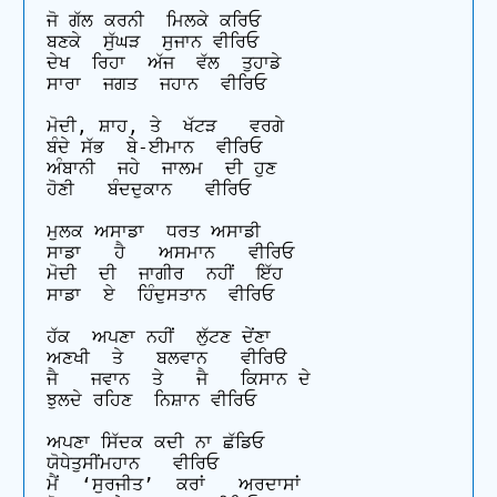
ਜੋ ਗੱਲ ਕਰਨੀ  ਮਿਲਕੇ ਕਰਿਓ

ਬਣਕੇ  ਸੁੱਘੜ  ਸੁਜਾਨ ਵੀਰਿਓ

ਦੇਖ  ਰਿਹਾ  ਅੱਜ  ਵੱਲ  ਤੁਹਾਡੇ

ਸਾਰਾ  ਜਗਤ  ਜਹਾਨ  ਵੀਰਿਓ

ਮੋਦੀ, ਸ਼ਾਹ, ਤੇ  ਖੱਟੜ   ਵਰਗੇ

ਬੰਦੇ ਸੱਭ  ਬੇ-ਈਮਾਨ  ਵੀਰਿਓ

ਅੰਬਾਨੀ  ਜਹੇ  ਜਾਲਮ  ਦੀ ਹੁਣ

ਹੋਣੀ   ਬੰਦਦੁਕਾਨ   ਵੀਰਿਓ

ਮੁਲਕ ਅਸਾਡਾ  ਧਰਤ ਅਸਾਡੀ

ਸਾਡਾ   ਹੈ   ਅਸਮਾਨ   ਵੀਰਿਓ

ਮੋਦੀ  ਦੀ  ਜਾਗੀਰ  ਨਹੀਂ  ਇੱਹ

ਸਾਡਾ  ਏ  ਹਿੰਦੁਸਤਾਨ  ਵੀਰਿਓ

ਹੱਕ  ਅਪਣਾ ਨਹੀਂ  ਲੁੱਟਣ ਦੇਂਣਾ

ਅਣਖੀ  ਤੇ   ਬਲਵਾਨ   ਵੀਰਿੳ

ਜੈ   ਜਵਾਨ  ਤੇ   ਜੈ   ਕਿਸਾਨ ਦੇ 

ਝੁਲਦੇ ਰਹਿਣ  ਨਿਸ਼ਾਨ ਵੀਰਿਓ

ਅਪਣਾ ਸਿੱਦਕ ਕਦੀ ਨਾ ਛੱਡਿਓ

ਯੋਧੇਤੁਸੀਂਮਹਾਨ   ਵੀਰਿਓ

ਮੈਂ  ‘ਸੁਰਜੀਤ’  ਕਰਾਂ   ਅਰਦਾਸਾਂ
