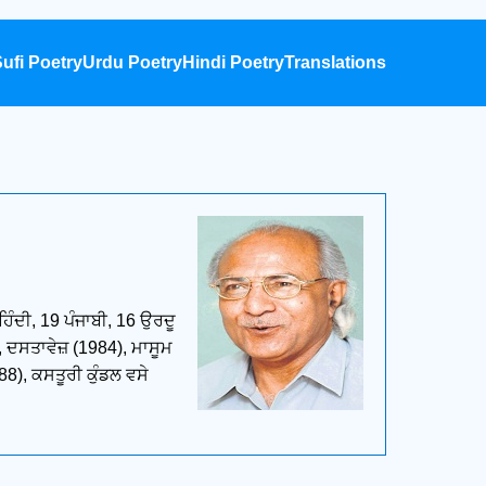
ufi Poetry
Urdu Poetry
Hindi Poetry
Translations
ਹਿੰਦੀ, 19 ਪੰਜਾਬੀ, 16 ਉਰਦੂ
 ਦਸਤਾਵੇਜ਼ (1984), ਮਾਸੂਮ
8), ਕਸਤੂਰੀ ਕੁੰਡਲ ਵਸੇ