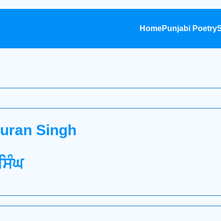
Home
Punjabi Poetry
S
Puran Singh
 ਸਿੰਘ