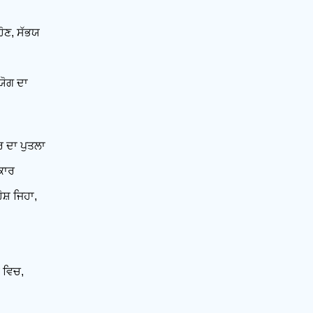
 ਹੋਣ, ਸੱਭਯ
 ਯੋਗ ਦਾ
 ਦਾ ਪੁਤਲਾ
,
ਕਾਰ
ਹੋਸ਼ ਜਿਹਾ,
 ਵਿਚ,