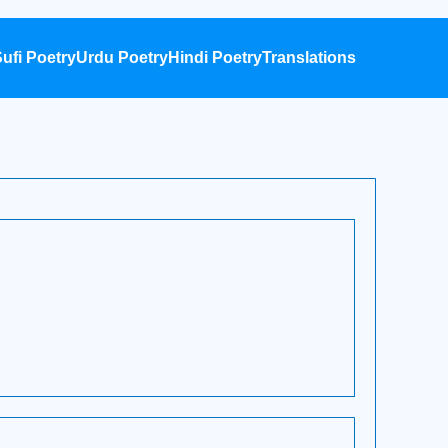
ufi Poetry
Urdu Poetry
Hindi Poetry
Translations