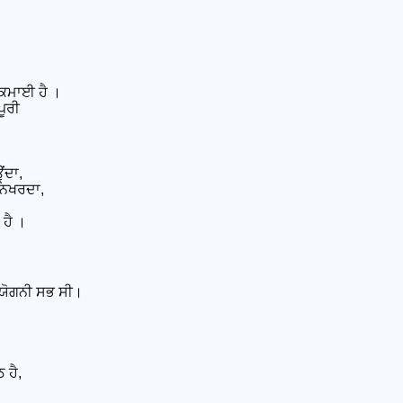
 ਕਮਾਈ ਹੈ ।
ਪੂਰੀ
ਂਦਾ,
 ਨਿਖਰਦਾ,
 ਹੈ ।
ੀ, ਯੋਗਨੀ ਸਭ ਸੀ।
 ਹੈ,