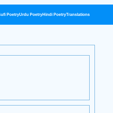
ufi Poetry
Urdu Poetry
Hindi Poetry
Translations