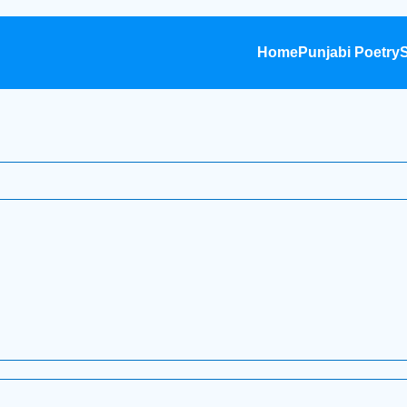
Home
Punjabi Poetry
S