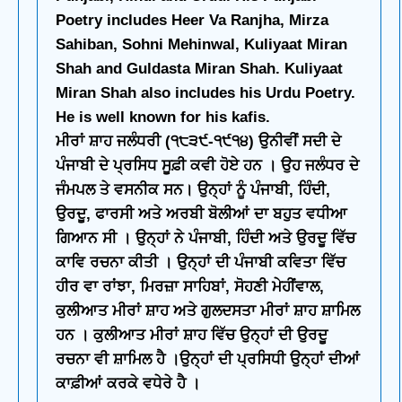
Poetry includes Heer Va Ranjha, Mirza
Sahiban, Sohni Mehinwal, Kuliyaat Miran
Shah and Guldasta Miran Shah. Kuliyaat
Miran Shah also includes his Urdu Poetry.
He is well known for his kafis.
ਮੀਰਾਂ ਸ਼ਾਹ ਜਲੰਧਰੀ (੧੮੩੯-੧੯੧੪) ਉਨੀਵੀਂ ਸਦੀ ਦੇ
ਪੰਜਾਬੀ ਦੇ ਪ੍ਰਸਿਧ ਸੂਫ਼ੀ ਕਵੀ ਹੋਏ ਹਨ । ਉਹ ਜਲੰਧਰ ਦੇ
ਜੰਮਪਲ ਤੇ ਵਸਨੀਕ ਸਨ। ਉਨ੍ਹਾਂ ਨੂੰ ਪੰਜਾਬੀ, ਹਿੰਦੀ,
ਉਰਦੂ, ਫਾਰਸੀ ਅਤੇ ਅਰਬੀ ਬੋਲੀਆਂ ਦਾ ਬਹੁਤ ਵਧੀਆ
ਗਿਆਨ ਸੀ । ਉਨ੍ਹਾਂ ਨੇ ਪੰਜਾਬੀ, ਹਿੰਦੀ ਅਤੇ ਉਰਦੂ ਵਿੱਚ
ਕਾਵਿ ਰਚਨਾ ਕੀਤੀ । ਉਨ੍ਹਾਂ ਦੀ ਪੰਜਾਬੀ ਕਵਿਤਾ ਵਿੱਚ
ਹੀਰ ਵਾ ਰਾਂਝਾ, ਮਿਰਜ਼ਾ ਸਾਹਿਬਾਂ, ਸੋਹਣੀ ਮੇਹੀਂਵਾਲ,
ਕੁਲੀਆਤ ਮੀਰਾਂ ਸ਼ਾਹ ਅਤੇ ਗੁਲਦਸਤਾ ਮੀਰਾਂ ਸ਼ਾਹ ਸ਼ਾਮਿਲ
ਹਨ । ਕੁਲੀਆਤ ਮੀਰਾਂ ਸ਼ਾਹ ਵਿੱਚ ਉਨ੍ਹਾਂ ਦੀ ਉਰਦੂ
ਰਚਨਾ ਵੀ ਸ਼ਾਮਿਲ ਹੈ ।ਉਨ੍ਹਾਂ ਦੀ ਪ੍ਰਸਿਧੀ ਉਨ੍ਹਾਂ ਦੀਆਂ
ਕਾਫ਼ੀਆਂ ਕਰਕੇ ਵਧੇਰੇ ਹੈ ।