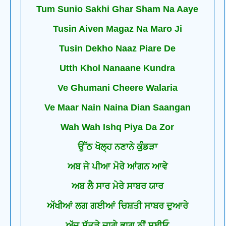
Tum Sunio Sakhi Ghar Sham Na Aaye
Tusin Aiven Magaz Na Maro Ji
Tusin Dekho Naaz Piare De
Utth Khol Nanaane Kundra
Ve Ghumani Cheere Walaria
Ve Maar Nain Naina Dian Saangan
Wah Wah Ishq Piya Da Zor
ਉੱਠ ਖੋਲ੍ਹ ਨਣਾਨੇ ਕੁੰਡੜਾ
ਅਬ ਜੇ ਪੀਆ ਮੋਰੇ ਆਂਗਨ ਆਵੇ
ਅਬ ਲੈ ਸਾਰ ਮੇਰੇ ਸਾਬਰ ਯਾਰ
ਅੱਖੀਆਂ ਲਗ ਗਈਆਂ ਚਿਸ਼ਤੀ ਸਾਬਰ ਦੁਆਰੇ
ਅੱਜ ਸੁੱਤੜੇ ਜਾਗੇ ਭਾਗ ਨੀਂ ਸਈਓ