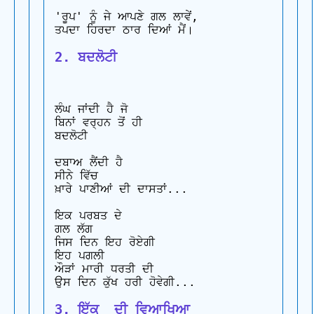
'ਰੂਪ' ਨੂੰ ਜੇ ਆਪਣੇ ਗਲ ਲਾਵੇਂ, 

2. ਬਦਲੋਟੀ
ਲੰਘ ਜਾਂਦੀ ਹੈ ਜੋ 

ਬਿਨਾਂ ਵਰ੍ਹਨ ਤੋਂ ਹੀ 

ਬਦਲੋਟੀ

ਦਬਾਅ ਲੈਂਦੀ ਹੈ 

ਸੀਨੇ ਵਿੱਚ 

ਖ਼ਾਰੇ ਪਾਣੀਆਂ ਦੀ ਦਾਸਤਾਂ...

ਇਕ ਪਰਬਤ ਦੇ 

ਗਲ ਲੱਗ 

ਜਿਸ ਦਿਨ ਇਹ ਰੋਏਗੀ 

ਇਹ ਪਗਲੀ

ਔੜਾਂ ਮਾਰੀ ਧਰਤੀ ਦੀ 

3. ਇੱਕ  ਦੀ ਵਿਆਖਿਆ