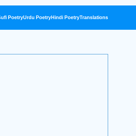
ufi Poetry
Urdu Poetry
Hindi Poetry
Translations