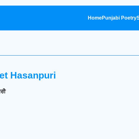
Home
Punjabi Poetry
S
eet Hasanpuri
ੁਰੀ