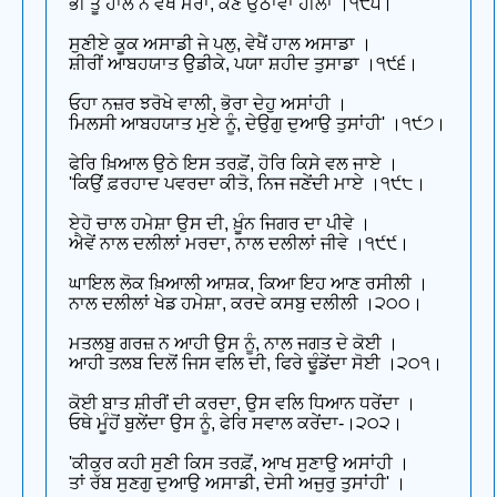
ਭੀ ਤੂੰ ਹਾਲ ਨ ਵੇਖੇਂ ਮੇਰਾ, ਕੌਣ ਉਠਾਵਾਂ ਹੀਲਾ ।੧੯੫।
ਸੁਣੀਏ ਕੂਕ ਅਸਾਡੀ ਜੇ ਪਲੁ, ਵੇਖੈਂ ਹਾਲ ਅਸਾਡਾ ।
ਸ਼ੀਰੀਂ ਆਬਹਯਾਤ ਉੇਡੀਕੇ, ਪਯਾ ਸ਼ਹੀਦ ਤੁਸਾਡਾ ।੧੯੬।
ਓਹਾ ਨਜ਼ਰ ਝਰੋਖੇ ਵਾਲੀ, ਭੋਰਾ ਦੇਹੁ ਅਸਾਂਹੀ ।
ਮਿਲਸੀ ਆਬਹਯਾਤ ਮੁਏ ਨੂੰ, ਦੇਉਗੁ ਦੁਆਉ ਤੁਸਾਂਹੀ' ।੧੯੭।
ਫੇਰਿ ਖ਼ਿਆਲ ਉਠੇ ਇਸ ਤਰਫ਼ੋਂ, ਹੋਰਿ ਕਿਸੇ ਵਲ ਜਾਏ ।
'ਕਿਉਂ ਫ਼ਰਹਾਦ ਪਵਰਦਾ ਕੀਤੋ, ਨਿਜ ਜਣੇਂਦੀ ਮਾਏ ।੧੯੮।
ਏਹੋ ਚਾਲ ਹਮੇਸ਼ਾ ਉਸ ਦੀ, ਖ਼ੂੰਨ ਜਿਗਰ ਦਾ ਪੀਵੇ ।
ਐਵੇਂ ਨਾਲ ਦਲੀਲਾਂ ਮਰਦਾ, ਨਾਲ ਦਲੀਲਾਂ ਜੀਵੇ ।੧੯੯।
ਘਾਇਲ ਲੋਕ ਖ਼ਿਆਲੀ ਆਸ਼ਕ, ਕਿਆ ਇਹ ਆਣ ਰਸੀਲੀ ।
ਨਾਲ ਦਲੀਲਾਂ ਖੇਡ ਹਮੇਸ਼ਾ, ਕਰਦੇ ਕਸਬੁ ਦਲੀਲੀ ।੨੦੦।
ਮਤਲਬੁ ਗਰਜ਼ ਨ ਆਹੀ ਉਸ ਨੂੰ, ਨਾਲ ਜਗਤ ਦੇ ਕੋਈ ।
ਆਹੀ ਤਲਬ ਦਿਲੋਂ ਜਿਸ ਵਲਿ ਦੀ, ਫਿਰੇ ਢੂੰਡੇਂਦਾ ਸੋਈ ।੨੦੧।
ਕੋਈ ਬਾਤ ਸ਼ੀਰੀਂ ਦੀ ਕਰਦਾ, ਉਸ ਵਲਿ ਧਿਆਨ ਧਰੇਂਦਾ ।
ਓਥੇ ਮੂੰਹੋਂ ਬੁਲੇਂਦਾ ਉਸ ਨੂੰ, ਫੇਰਿ ਸਵਾਲ ਕਰੇਂਦਾ-।੨੦੨।
'ਕੀਕੁਰ ਕਹੀ ਸੁਣੀ ਕਿਸ ਤਰਫ਼ੋਂ, ਆਖ ਸੁਣਾਉ ਅਸਾਂਹੀ ।
ਤਾਂ ਰੱਬ ਸੁਣਗੁ ਦੁਆਉ ਅਸਾਡੀ, ਦੇਸੀ ਅਜੁਰੁ ਤੁਸਾਂਹੀ' ।