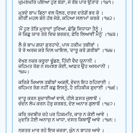
ਘੁੰਮਣਘੇਰਿ ਪਇਆ ਹੁਣ ਬੇੜਾ, ਜੇ ਰੱਬ ਪਾਰ ਉਤਾਰੇ ।੧੪੧।
ਮੁੜਦੇ ਬਾਪ ਡਿਠਾ ਵਲ ਧੌਲਰ, ਦਰਦ ਦਰੇਗ਼ੋਂ ਭਰ ਕੇ ।
ਸ਼ੀਰੀਂ ਮਹਲ ਬੰਨੇ ਹੱਥ ਜੋੜੇ, ਕਹਿਆ ਸਲਾਮਾਂ ਕਰਕੇ ।੧੪੨।
'ਮੈਂ ਹੁਣ ਤੋੜਿ ਮੁਰਾਦਾਂ ਤੁਰਿਆ, ਛੋਡਿ ਸਿਧਾਯਾ ਤੈਨੂੰ ।
ਜੇ ਕਿਛੁ ਯਾਰ ਤੇਰੇ ਵਿਚ ਬਰਕਤ, ਫੇਰਿ ਲਿਆਵੀਂ ਮੈਨੂੰ' ।੧੪੩।
ਲੈ ਕੇ ਬਾਪ ਗਯਾ ਫ਼ਰਹਾਦੇ, ਪਾਸ ਹਕੀਮ ਤਬੀਬਾਂ ।
ਰੋ ਰੋ ਅਰਜ਼ ਕਰੇ ਦਿਲ ਘਾਇਲ, 'ਦਾਰੂ ਕਰੋ ਗ਼ਰੀਬਾਂ' ।੧੪੪।
ਵੇਖਣ ਨਜ਼ਰ ਕਰੂਰਾ ਢੂੰਡਣ, ਹਿੰਦੀ ਵੈਦ ਯੁਨਾਨੀ ।
ਜ਼ਹਿਮਤ ਰੋਗ ਨ ਸਮਝਣ ਕੋਈ, ਆਫ਼ਤ ਉਹ ਅਸਮਾਨੀ ।
੧੪੫।
ਕਰਿਕੇ ਖ਼ਿਆਲ ਤਬੀਬਾਂ ਅਕਲੋਂ, ਵੇਦਨ ਇਹ ਠਹਿਰਾਈ ।
ਜ਼ਹਿਮਤ ਰੋਗ ਨਹੀਂ ਕਛੁ ਇਸਨੂੰ, ਹੈ ਤਹਿਕੀਕ ਸ਼ੁਦਾਈ ।੧੪੬।
ਦਾਰੂ ਕਰਨ ਸ਼ੁਦਾਈਆਂ ਵਾਲੇ, ਹੀਲੇ ਫ਼ਸਤ ਜੁਲਾਬੋਂ ।
ਚੰਦਨ ਲੇਪ ਕਰਨ ਹੋਰੁ ਸ਼ਰਬਤ, ਦੇਣ ਅਨਾਰ ਗੁਲਾਬੋਂ ।੧੪੭।
ਕਰਿ ਤਦਬੀਰ ਰਹੇ ਪਰ ਹਿਕਮਤਿ, ਕਾਰ ਨ ਕੋਈ ਆਵੇ ।
ਮੁਦਤਿ ਹੋਈ ਅਨਾਜੁ ਨ ਖਾਧਾ, ਦਸਤ ਕਿਥਾਊਂ ਆਵੇ ।੧੪੮।
ਨਸ਼ਤਰ ਮਾਰ ਰਹੇ ਇਕ ਜ਼ਰਰਾ, ਖ਼ੂੰਨ ਨ ਬਾਹਰ ਆਵੇ ।