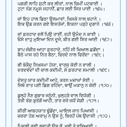
ਪਗੜੀ ਲਾਹਿ ਸੁਟੀ ਕਰ ਲੀਰਾਂ, ਨਾਲ ਜ਼ਿਮੀਂ ਪਟਕਾਈ ।
ਟੁਟਾ ਨੰਗ ਨਮੂਸ ਜਹਾਨੀਂ, ਛਾਰ ਲਈ ਸਿਰ ਪਾਈ ।੧੬੫।
ਜਾਂ ਇਹ ਹਾਲ ਡਿਠਾ ਉਲਮਾਵਾਂ, ਖਿਸਕੇ ਨਾਲ ਬਹਾਨੇ ।
ਇਕ ਉਡ ਕਰਨ ਗਏ ਇਸਤੰਜਾਂ, ਇਕਨਾ ਪੜ੍ਹੇ ਦੁਗਾਨੇ ।੧੬੬।
ਜਾਂ ਫ਼ਰਹਾਦ ਵਲੋਂ ਪਿਉ ਤਾਈਂ, ਰਹੀ ਉਮੈਦ ਨ ਕਾਈ ।
ਓਸੇ ਦਾਹੁ ਮੁਇਆ ਦਿਨ ਦੂਜੇ, ਬੀਤ ਗਈ ਸਿਰ ਆਈ ।੧੬੭।
ਬਾਪ ਜੰਜ਼ੀਰ ਆਹਾ ਫ਼ਰਹਾਦੇ, ਨਹਿੰ ਸੀ ਖ਼ਿਆਲ ਛਡੇਂਦਾ ।
ਬੈਠੇ ਪਾਸ ਰਹੇ ਨਿਤ ਬੈਠਾ, ਫਿਰਦੇ ਨਾਲ ਫਿਰੇਂਦਾ ।੧੬੮।
ਭੀ ਬੇਕੈਦੁ ਨਿਖਸਮਾ ਹੋਯਾ, ਵਾਰਸੁ ਕੋਈ ਨ ਵਾਲੀ ।
ਦਰਦਵੰਦਾਂ ਦੀ ਚਾਲ ਕਦੀਮੀ, ਸੋ ਫ਼ਰਹਾਦ ਸਮਾਲੀ ।੧੬੯।
ਦੋਸਤੁ ਯਾਰ ਕਦੀਮੀਂ ਆਹੇ, ਕਰਨ ਮਜ਼ਾਖ਼ਾਂ ਸੋਈ ।
ਜਿਥੇ ਰਾਤ ਪਈ ਡਿਗ ਰਹਿੰਦਾ, ਥਾਉਂ ਮਕਾਨੁ ਨ ਕੋਈ ।੧੭੦।
ਡੁਲ੍ਹੇ ਨੈਣ ਗੁਬਾਰ ਜਨੂੰਨੀ, ਖੁਲ੍ਹੜੇ ਵਾਲ ਵਿਯੋਗੀ ।
ਤੋਰੀ ਰੰਗ ਕੁਰੰਗੋਂ ਆਹੀ, ਤਾਰ ਵਜੇ ਜਯੋਂ ਜੋਗੀ ।੧੭੧।
ਸ਼ੀਰੀਂ ਆਬਹਯਾਤ ਢੂੰਡੇਂਦਾ, ਘਾਇਲ ਜਾਨ ਪਿਆਸੀ ।
ਜ਼ਰਰਾ ਹੋਸ਼ ਅਰਾਮੁ ਨ ਉਸ ਨੂੰ, ਬਿਰਹੋਂ ਪੰਥ ਉਦਾਸੀ ।੧੭੨।
ਪਿਛਲੀ ਗਈ ਗਵਾਤੀ ਉਸ ਥੋਂ, ਖ਼ੂਬੀ ਤੇ ਵਡਿਆਈ ।