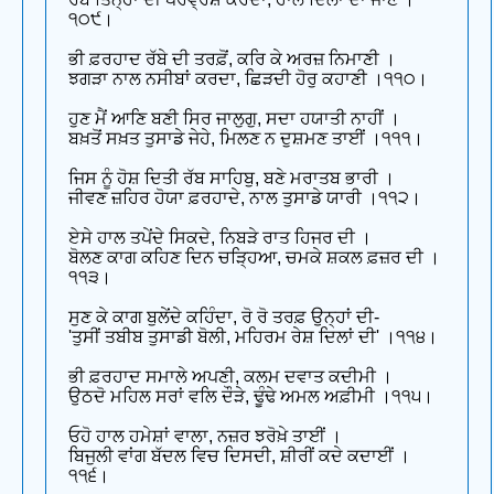
੧੦੯।
ਭੀ ਫ਼ਰਹਾਦ ਰੱਬੇ ਦੀ ਤਰਫ਼ੋਂ, ਕਰਿ ਕੇ ਅਰਜ਼ ਨਿਮਾਣੀ ।
ਝਗੜਾ ਨਾਲ ਨਸੀਬਾਂ ਕਰਦਾ, ਛਿੜਦੀ ਹੋਰੁ ਕਹਾਣੀ ।੧੧੦।
ਹੁਣ ਮੈਂ ਆਣਿ ਬਣੀ ਸਿਰ ਜਾਲੁਗੁ, ਸਦਾ ਹਯਾਤੀ ਨਾਹੀਂ ।
ਬਖ਼ਤੋਂ ਸਖ਼ਤ ਤੁਸਾਡੇ ਜੇਹੇ, ਮਿਲਣ ਨ ਦੁਸ਼ਮਣ ਤਾਈਂ ।੧੧੧।
ਜਿਸ ਨੂੰ ਹੋਸ਼ ਦਿਤੀ ਰੱਬ ਸਾਹਿਬੁ, ਬਣੇ ਮਰਾਤਬ ਭਾਰੀ ।
ਜੀਵਣ ਜ਼ਹਿਰ ਹੋਯਾ ਫ਼ਰਹਾਦੇ, ਨਾਲ ਤੁਸਾਡੇ ਯਾਰੀ ।੧੧੨।
ਏਸੇ ਹਾਲ ਤਪੇਂਦੇ ਸਿਕਦੇ, ਨਿਬੜੇ ਰਾਤ ਹਿਜਰ ਦੀ ।
ਬੋਲਣ ਕਾਗ ਕਹਿਣ ਦਿਨ ਚੜ੍ਹਿਆ, ਚਮਕੇ ਸ਼ਕਲ ਫ਼ਜ਼ਰ ਦੀ ।
੧੧੩।
ਸੁਣ ਕੇ ਕਾਗ ਬੁਲੇਂਦੇ ਕਹਿੰਦਾ, ਰੋ ਰੋ ਤਰਫ਼ ਉਨ੍ਹਾਂ ਦੀ-
'ਤੁਸੀਂ ਤਬੀਬ ਤੁਸਾਡੀ ਬੋਲੀ, ਮਹਿਰਮ ਰੇਸ਼ ਦਿਲਾਂ ਦੀ' ।੧੧੪।
ਭੀ ਫ਼ਰਹਾਦ ਸਮਾਲੇ ਅਪਣੀ, ਕਲਮ ਦਵਾਤ ਕਦੀਮੀ ।
ਉਠਦੋ ਮਹਿਲ ਸਰਾਂ ਵਲਿ ਦੌੜੇ, ਢੂੰਢੇ ਅਮਲ ਅਫ਼ੀਮੀ ।੧੧੫।
ਓਹੋ ਹਾਲ ਹਮੇਸ਼ਾਂ ਵਾਲਾ, ਨਜ਼ਰ ਝਰੋਖ਼ੇ ਤਾਈਂ ।
ਬਿਜੁਲੀ ਵਾਂਗ ਬੱਦਲ ਵਿਚ ਦਿਸਦੀ, ਸ਼ੀਰੀਂ ਕਦੇ ਕਦਾਈਂ ।
੧੧੬।