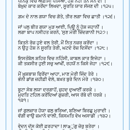
ਪੀਨਕੁ ਵਿਚ ਅਫ਼ੀਮੀ ਧਸਿਆ, ਹੋਸ਼ ਨਹੀਂ ਤਨ ਮਨ ਦੀ ।
ਬੇਖ਼ੁਦ ਕਾਰ ਕਰੇਂਦਾ ਲਿਖਦਾ, ਸੂਰਤਿ ਯਾਰ ਸੱਜਣ ਦੀ ।੧੨੫।
ਗ਼ਮ ਦੇ ਨਾਲ ਗਯਾ ਵਿਚ ਗੋਤੇ, ਤੀਰ ਲਗਾ ਵਿਚ ਛਾਤੀ ।੧੨੬।
ਜਾਂ ਪਲੁ ਬੀਤ ਗਯਾ ਮੁੜ ਆਈ, ਪਿਊ ਨੂੰ ਹੋਸ਼ ਜਹਾਨੀਂ ।
ਲਗਾ ਬਾਪ ਨਸੀਹਤ ਕਰਨੇ, 'ਸੁਣ ਮੇਰੀ ਜ਼ਿੰਦਗਾਨੀ !੧੨੭।
ਕਿਤਨੇ ਰੋਜ਼ ਹੁਏ ਵਲ ਤੇਰੀ, ਮੈਂ ਨਿਤ ਨਜ਼ਰ ਕਰੇਂਦਾ ।
ਨ ਉਹੁ ਹੋਸ਼ ਨ ਸੂਰਤਿ ਤੇਰੀ, ਘਟਦੇ ਰੋਜ਼ ਦਿਸੇਂਦਾ ।੧੨੮।
ਇਸਤੰਬੋਲ ਸ਼ਹਿਰ ਵਿਚ ਨਹਿੰਸੀ, ਕਾਬਲ ਕਾਰ ਇਜੇਹਾ ।
ਕੀ ਤਕਸੀਰ ਹੁਈ ਸਚੁ ਆਖੀਂ, ਰਹਯੋਂ ਨ ਕਿਸੇ ਜੇਹਾ ।੧੨੯।
ਮੈਂ ਖ਼ੁਸ਼ਬਾਸ਼ ਫਿਰੇਂਦਾ ਆਹਾ, ਮਾਣ ਮੇਰੀ ਜਿੰਦ ਤੇਰੇ ।
ਭੰਨੀ ਡਾਂਗ ਜ਼ਹੀਫ਼ੀ ਵੇਲੇ, ਬਖ਼ਤ ਬੁਰੇ ਦਿਨ ਮੇਰੇ ।੧੩੦।
ਬੂਟਾ ਸੇਬ ਲਯਾ ਦਰਗਾਹੋਂ, ਜ਼ੁਹਦ ਦੁਆਈਂ ਕਰਕੇ ।
ਮੁਦਤਿ ਟਹਿਲ ਕਰੇਂਦਿਆਂ ਗੁਜ਼ਰੀ, ਆਸ ਰੱਬੇ ਦੀ ਧਰਕੇ ।
੧੩੧।
ਜਾਂ ਗੁਲਜ਼ਾਰ ਹੋਯਾ ਫਲੁ ਭਰਿਆ, ਬਣਿਆ ਬਿਰਛੁ ਮੁਰਾਦੀ ।
ਵੱਗੀ ਵਾਉ ਜ਼ਮਾਨੇ ਵਾਲੀ, ਕਿਸਮਤਿ ਵੇਖ ਅਸਾਡੀ ।੧੩੨।
ਵੇਦਨ ਦੱਸ ਕੋਈ ਫ਼ਰਹਾਦਾ ! ਲਾaੁਂਗੁ ਜ਼ੋਰੁ ਬਤੇਰਾ ।