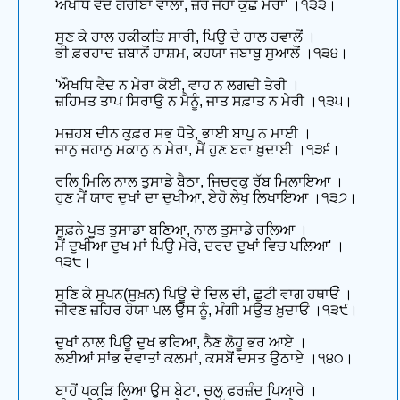
ਔਖਧਿ ਵੈਦ ਗਰੀਬਾਂ ਵਾਲਾ, ਜ਼ੋਰ ਜੇਹਾ ਕੁਛ ਮੇਰਾ' ।੧੩੩।
ਸੁਣ ਕੇ ਹਾਲ ਹਕੀਕਤਿ ਸਾਰੀ, ਪਿਉ ਦੇ ਹਾਲ ਹਵਾਲੋਂ ।
ਭੀ ਫ਼ਰਹਾਦ ਜ਼ਬਾਨੋਂ ਹਾਸ਼ਮ, ਕਹਯਾ ਜਬਾਬੁ ਸੁਆਲੋਂ ।੧੩੪।
'ਔਖਧਿ ਵੈਦ ਨ ਮੇਰਾ ਕੋਈ, ਵਾਹ ਨ ਲਗਦੀ ਤੇਰੀ ।
ਜ਼ਹਿਮਤ ਤਾਪ ਸਿਰਾਉ ਨ ਮੈਨੂੰ, ਜਾਤ ਸਫ਼ਾਤ ਨ ਮੇਰੀ ।੧੩੫।
ਮਜ਼ਹਬ ਦੀਨ ਕੁਫ਼ਰ ਸਭ ਧੋਤੇ, ਭਾਈ ਬਾਪੁ ਨ ਮਾਈ ।
ਜਾਨੁ ਜਹਾਨੁ ਮਕਾਨੁ ਨ ਮੇਰਾ, ਮੈਂ ਹੁਣ ਬਰਾ ਖ਼ੁਦਾਈ ।੧੩੬।
ਰਲਿ ਮਿਲਿ ਨਾਲ ਤੁਸਾਡੇ ਬੈਠਾ, ਜਿਚਰਕੁ ਰੱਬ ਮਿਲਾਇਆ ।
ਹੁਣ ਮੈਂ ਯਾਰ ਦੁਖਾਂ ਦਾ ਦੁਖੀਆ, ਏਹੋ ਲੇਖੁ ਲਿਖਾਇਆ ।੧੩੭।
ਸੁਫ਼ਨੇ ਪੂਤ ਤੁਸਾਡਾ ਬਣਿਆ, ਨਾਲ ਤੁਸਾਡੇ ਰਲਿਆ ।
ਮੈਂ ਦੁਖੀਆ ਦੁਖ ਮਾਂ ਪਿਉ ਮੇਰੇ, ਦਰਦ ਦੁਖਾਂ ਵਿਚ ਪਲਿਆ' ।
੧੩੮।
ਸੁਣਿ ਕੇ ਸੁਪਨ(ਸੁਖ਼ਨ) ਪਿਊ ਦੇ ਦਿਲ ਦੀ, ਛੁਟੀ ਵਾਗ ਹਥਾਓਂ ।
ਜੀਵਣ ਜ਼ਹਿਰ ਹੋਯਾ ਪਲ ਉਸ ਨੂੰ, ਮੰਗੀ ਮਉਤ ਖ਼ੁਦਾਓਂ ।੧੩੯।
ਦੁਖਾਂ ਨਾਲ ਪਿਊ ਦੁਖ ਭਰਿਆ, ਨੈਣ ਲੋਹੂ ਭਰ ਆਏ ।
ਲਈਆਂ ਸਾਂਭ ਦਵਾਤਾਂ ਕਲਮਾਂ, ਕਸਬੋਂ ਦਸਤ ਉਠਾਏ ।੧੪੦।
ਬਾਹੋਂ ਪਕੜਿ ਲਿਆ ਉਸ ਬੇਟਾ, ਚਲੁ ਫਰਜ਼ੰਦ ਪਿਆਰੇ ।