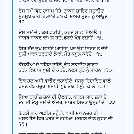
ਨਾਕਸ ਰੱਦ ਸੁਟੇਂਦੇ ਕਾਮਲ, ਲਿਖਦੇ ਵਿਚ ਜਿਗਰ ਦੇ ।੧੬।
ਏਸ ਸਮੇਂ ਵਿਚ ਹਾਸ਼ਮ ਜੇਹੇ, ਨਾਕਸ ਸ਼ਾਇਰ ਸਦਾਉਣ ।
ਮੁਨਸੁਬ ਚਾਰ ਇਯਾਲੀ ਰਲ ਕੇ, ਸ਼ੇਅਰ ਸੁਣਨ ਨੂੰ ਆਉਣ ।
੧੭।
ਓਸ ਸਮੇਂ ਦੇ ਫ਼ਕਰ ਫ਼ਕੀਰੀ, ਕਰਦੇ ਸਾਫ਼ ਰਿਆਓਂ ।
ਸਾਬਰ ਸ਼ਾਕਰ ਕਾਮਲ ਹੁੰਦੇ, ਡਰਦੇ ਖ਼ੌਫ਼ ਰਜ਼ਾਓਂ ।੧੮।
ਸਿਰ ਦੇਂਦੇ ਦੁਖ ਸਹਿੰਦੇ ਆਜਿਜ਼, ਪਰ ਉਹ ਸਿਰਰ ਨ ਦੇਂਦੇ ।
ਸੂਲੀ ਪਕੜ ਚੜ੍ਹਾਏ ਲੋਕਾਂ, ਮੌਤ ਕਬੂਲ ਕਰੇਂਦੇ ।੧੯।
ਕੰਚਨੀਆਂ ਦੇ ਸਹਿਣ ਟਹੋਲੇ, ਭੇਤ ਲੁਕਾਉਣ ਕਾਰਣ ।
ਤਰਕ ਲਿਬਾਸ ਖ਼ੁਸ਼ੀ ਦੇ ਕਰਦੇ, ਨਫਸ ਕੁੱਤੇ ਨੂੰ ਮਾਰਨ ।੨੦।
ਇਕ ਹੁਣ ਅਸੀਂ ਫ਼ਕੀਰ ਕਹਾਈਏ, ਸਬਰ ਹਿਦਾਇਤ ਵਾਲੇ ।
ਹੋਸਣ ਰੱਬ ਹਜ਼ੂਰ ਅਸਾਡੇ, ਖੂਬ ਭਯਾ ! ਮੂੰਹ ਕਾਲੇ ।੨੧।
ਕਿਆ ਨਾਚੀਜ਼ ਜ਼ਨਾਂ ਦੀ ਉਲਫ਼ਤ, ਨਾਕਸ ਯਾਰ ਜ਼ਨਾਂ ਦੇ ।
ਓਹ ਭੀ ਓਸੁ ਸਮੇਂ ਦੇ ਅੰਦਰ, ਸਾਬਤ ਸਿਦਕ ਉਨ੍ਹਾਂ ਦੇ ।੨੨।
ਇਕਸੇ ਵਾਰ ਅਫ਼ੀਮ ਜਨੂੰਨੀ, ਖਾਧੀ ਸ਼ੋਖ ਨਜ਼ਰ ਦੀ ।
ਮਸਤ ਹੋਏ ਫਿਰ ਖ਼ਬਰ ਨ ਰਹੀਆ, ਮਜ਼ਹਬ ਦੀਨ ਕੁਫ਼ਰ ਦੀ ।
੨੩।