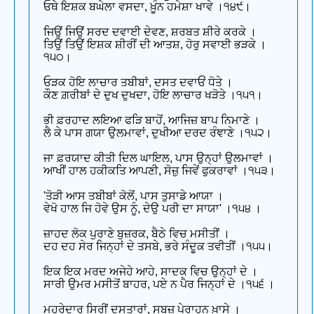
ਓਥੇ ਇਸ਼ਕ ਬਘੇਲਾ ਵਸਦਾ, ਖ਼ੂੰਨ ਹਮੇਸ਼ਾ ਖਾਵੇ ।੧੪੯।
ਜਿਉਂ ਜਿਉਂ ਸਰਦ ਦਵਾਈ ਦੇਵਣ, ਸ਼ਰਬਤ ਸ਼ੀਰੇ ਕਰਕੇ ।
ਤਿਉਂ ਤਿਉਂ ਇਸ਼ਕ ਸ਼ੀਰੀਂ ਦੀ ਆਤਸ਼, ਹੋਰੁ ਸਵਾਈ ਭੜਕੇ ।
੧੫੦।
ਓੜਕ ਹੋਇ ਲਾਚਾਰ ਤਬੀਬਾਂ, ਦਸਤ ਦਵਾਓਂ ਧੋਤੇ ।
ਕੌਣ ਗ਼ਰੀਬਾਂ ਦੇ ਦੁਖ ਦੁਖਦਾ, ਹੋਇ ਲਾਚਾਰ ਖੜੋਤੇ ।੧੫੧।
ਭੀ ਫ਼ਰਹਾਦ ਲਇਆ ਫੜਿ ਬਾਹੋਂ, ਆਜਿਜ਼ ਬਾਪ ਨਿਮਾਣੇ ।
ਲੈ ਕੇ ਪਾਸ ਗਯਾ ਉਲਮਾਵਾਂ, ਦੁਖੀਆ ਦਰਦ ਰੰਞਾਣੇ ।੧੫੨।
ਜਾ ਫ਼ਰਯਾਦ ਕੀਤੀ ਦਿਲ ਘਾਇਲ, ਪਾਸ ਉਨ੍ਹਾਂ ਉਲਮਾਵਾਂ ।
ਆਖੀਂ ਹਾਲ ਹਕੀਕਤਿ ਆਪਣੀ, ਸੋਜ਼ੁ ਜਿਵੇਂ ਫੁਕਰਾਵਾਂ ।੧੫੩।
'ਤੋੜੀ ਆਸ ਤਬੀਬਾਂ ਕੋਲੋਂ, ਪਾਸ ਤੁਸਾਡੇ ਆਯਾ ।
ਵੇਖੋ ਹਾਲ ਜਿ ਹੋਵੇ ਉਸ ਨੂੰ, ਦੇਉ ਪਰੀ ਦਾ ਸਾਯਾ' ।੧੫੪ ।
ਜ਼ਾਹਦ ਲੋਕ ਪੁਰਾਣੇ ਬੁਜ਼ਰਕ, ਬੈਠੇ ਵਿਚ ਮਸੀਤੀਂ ।
ਦਹ ਦਹ ਸੇਰ ਜਿਨ੍ਹਾਂ ਦੇ ਤਸਬੇ, ਭਰੇ ਸੰਦੂਕ ਤਵੀਤੀਂ ।੧੫੫।
ਇਕ ਇਕ ਮਰਦ ਅਜੇਹੇ ਆਹੇ, ਸਾਦਕ ਵਿਚ ਉਨ੍ਹਾਂ ਦੇ ।
ਸਾਰੀ ਉਮਰ ਮਸੀਤੋਂ ਬਾਹਰ, ਪਏ ਨ ਪੈਰ ਜਿਨ੍ਹਾਂ ਦੇ ।੧੫੬ ।
ਮੂਹਰੇਦਾਰ ਸਿਰੀਂ ਦਸਤਾਰਾਂ, ਸਬਜ਼ ਪੇਰਾਹਨ ਖ਼ਾਸੇ ।