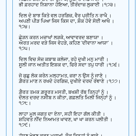
ਭੀ ਫ਼ਰਹਾਦ ਨਿਸ਼ਾਨਾ ਹੋਇਆ, ਤੀਰੰਦਾਜ਼ ਲੁਕਾਈ ।੧੭੩।
ਦਿਲ ਦੇ ਬਾਝ ਕਿਤੇ ਵਲ ਹਰਗਿਜ਼, ਵੈਰ ਪ੍ਰੀਤਿ ਨ ਰਾਖੈ ।
ਅਪਣੀ ਪੀੜ ਪਿਆ ਜਿਸ ਕਿਸ ਦਾ, ਸ਼ੌਕ ਹੋਵੇ ਸੋਈ ਆਖੈ ।
੧੭੪।
ਛੇੜਨ ਕਰਨ ਮਜ਼ਾਖਾਂ ਲੜਕੇ, ਆਵਾਵਰਦ ਬਣਾਯਾ ।
ਔਰਤ ਮਰਦ ਵੜੇ ਜਿਸ ਵੇਹੜੇ, ਕਹਿਣ 'ਦੀਵਾਨਾ ਆਯਾ' ।
੧੭੫।
ਦਿਲ ਵਿਚ ਸੋਜ਼ ਕਬਾਬ ਕਲੇਜਾ, ਰਹੇ ਦੁਖੀ ਮਨੁ ਮਾਰੀ ।
ਸੂਲੀ ਜਾਨ ਅਤੀਤ ਇਸ਼ਕ ਦਾ, ਫਿਰੇ ਸਦਾ ਤਪੁ ਧਾਰੀ ।੧੭੬।
ਜੋ ਕੁਛੁ ਲੋਕ ਕਰੇਨ ਮਲ੍ਹਾਮਤ, ਜ਼ਰਾ ਨ ਉਸ ਨੂੰ ਜਾਣੇ ।
ਗ਼ੈਰਤ ਮਾਣ ਨ ਰਖਦੇ ਹਰਗਿਜ਼, ਦੁਖੀਏ ਦਰਦ ਰੰਞਾਣੇ ।੧੭੭।
ਗ਼ੈਰਤ ਤਮਕ ਗ਼ਰੂਰਤ ਮਸਤੀ, ਬਖਸ਼ੀ ਰੱਬ ਤਿਨ੍ਹਾਂ ਨੂੰ ।
ਦੌਲਤ ਦਰਦ ਨਸੀਬ ਨ ਕੀਤਾ, ਗਫ਼ਲਤਿ ਮਿਲੀ ਜਿਨ੍ਹਾਂ ਨੂੰ ।
੧੭੮।
ਲਾਹਾ ਮੂਲ ਜਗਤ ਦਾ ਏਨਾ, ਸਹੀ ਇਹਾ ਗੱਲ ਕੀਤੀ ।
ਸ਼ਹਿਵਤ ਨੀਂਦ ਨਿਆਮਤ ਖਾਵਣ, ਖਾ ਖਾ ਕਰਨ ਪਲੀਤੀ ।
੧੭੯।
ਹੱਸਣ ਖੇਡਣ ਕਰਨ ਮਜ਼ਾਖਾਂ, ਸ਼ੌਕ ਤਿਨ੍ਹਾਂ ਨੂੰ ਭਾਵੇ ।