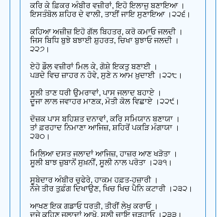
ਕਰਿ ਕੇ ਫ਼ਿਕਰ ਅੰਬੀਰ ਵਜ਼ੀਰਾਂ, ਇਹੋ ਇਲਾਜੁ ਬਣਾਇਆ ।
ਇਸਤੰਬੋਲ ਸ਼ਹਿਰ ਦੇ ਵਾਲੀ, ਤਾਈਂ ਜਾਇ ਸੁਣਾਇਆ ।੨੨੬।
ਕਹਿਆ ਅਜ਼ੀਜ਼ ਇਹੋ ਗੱਲ ਬਿਹਤਰ, ਕਰੋ ਕਮਾਓ ਜਲਦੀ ।
ਜਿਸ ਬਿਧਿ ਬੁਝੇ ਬਝਾਈ ਸ਼ੁਹਰਤ, ਚਿਖਾ ਬੁਝਾਓ ਜਲਦੀ ।
੨੨੭।
ਏਹੋ ਡੌਲ ਵਜ਼ੀਰਾਂ ਮਿਲ ਕੇ, ਗੋਸ਼ੇ ਇਕਤੁ ਬਣਾਈ ।
ਪੜਦੇ ਵਿਚ ਜ਼ਾਹਰ ਨ ਹੋਵੇ, ਸੁਣੇ ਨ ਆਮ ਖ਼ੁਦਾਈ ।੨੨੮।
ਸੂਲੀ ਤਾਣ ਧਰੀ ਉਮਰਾਵਾਂ, ਪਾਸ ਜਲਾਦ ਬਹਾਏ ।
ਦੂਜਾ ਲਾਲ ਜਵਾਹਰ ਮਾਣਕ, ਮੋਤੀ ਕੋਲ ਵਿਛਾਏ ।੨੨੯।
ਦੋਜ਼ਕ ਪਾਸ ਬਹਿਸ਼ਤ ਦਨਾਵਾਂ, ਕਰਿ ਸਮਿਯਾਨ ਬਣਾਯਾ ।
ਤਾਂ ਫ਼ਰਹਾਦ ਨਿਮਾਣਾ ਆਜਿਜ਼, ਸ਼ਹਿਰੋਂ ਪਕੜਿ ਮੰਗਾਯਾ ।
੨੩੦।
ਮਿਲਿਆ ਦਸਤ ਜਲਾਦਾਂ ਆਜਿਜ਼, ਹਾਜ਼ਰ ਆਣ ਖੜੋਤਾ ।
ਸੂਲੀ ਬਾਝ ਜ਼ੁਬਾਨੋਂ ਸੁਖ਼ਨੀਂ, ਸੂਲੀ ਨਾਲ ਪਰੋਤਾ ।੨੩੧।
ਸੂਬੇਦਾਰ ਅੰਬੀਰ ਚੁਫੇਰੇ, ਹਾਕਮ ਹਫ਼ਤ-ਹਜ਼ਾਰੀ ।
ਨੇਜੇ ਤੀਰ ਤੁਫ਼ੰਗ ਦਿਖਾਉਣ, ਖਿਚ ਖਿਚ ਪੈਨਿ ਕਟਾਰੀ ।੨੩੨।
ਆਖਣ ਇਕ ਗਡਾਓ ਧਰਤੀ, ਤੀਰੀਂ ਲੇਖੁ ਕਰਾਓ ।
ਦੂਜੇ ਕਹਿਣ ਜਲਾਦਾਂ ਆਖੋ, ਸੂਲੀ ਚਾਇ ਚੜ੍ਹਾਓ ।੨੩੩।