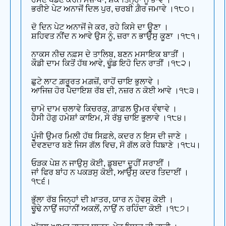
ਭਰੀਏ ਪੇਟ ਅਨਾਜੋਂ ਦਿਲ ਪੁਰ, ਚਰਬੀ ਗ਼ੈਰ ਜਮਾਵੇ ।੧੮੦।
ਦੋ ਦਿਨ ਪੇਟ ਅਨਾਜੋਂ ਜੇ ਕਰ, ਰਹੇ ਕਿਸੇ ਦਾ ਊਣਾ ।
ਸ਼ਹਿਵਤ ਨੀਂਦ ਨ ਆਵੇ ਉਸ ਨੂੰ, ਜ਼ਰਾ ਨ ਭਾਉਸੁ ਕੂਣਾ ।੧੮੧।
ਨਾਕਸ ਨੀਚ ਨਫ਼ਸ ਦੇ ਤਾਲਿਬ, ਬਣਨ ਮਸਾਇਕ ਬਾਤੀਂ ।
ਕੌਡੀ ਦਾਮ ਕਿਤੋਂ ਹੱਥ ਆਵੇ, ਢੂੰਡ ਇਹੋ ਦਿਨ ਰਾਤੀਂ ।੧੮੨।
ਛੁਟੇ ਲਾਟ ਗ਼ਰੂਰਤ ਮਗ਼ਜ਼ੋਂ, ਰਾਹੋਂ ਚਾਇ ਭੁਲਾਵੇ ।
ਆਜਿਜ਼ ਹੋਰ ਪੈਦਾਇਸ਼ ਰੱਬ ਦੀ, ਨਜ਼ਰ ਨ ਕੋਈ ਆਵੇ ।੧੮੩।
ਚਾਮੋ ਦਾਮ ਚਲਾਵੇ ਕਿਚਰਕੁ, ਗ਼ਾਫ਼ਲ ਉਮਰ ਵੰਞਾਵੇ ।
ਹੈਸੀ ਹੋਗੁ ਹਮੇਸ਼ਾਂ ਕਾਇਮ, ਸੋ ਰੱਬੁ ਚਾਇ ਭੁਲਾਵੇ ।੧੮੪।
ਪੂੰਜੀ ਉਮਰ ਮਿਲੀ ਹੱਥ ਸਿਫ਼ਲੇ, ਕਦਰ ਨ ਇਸ ਦੀ ਜਾਣੇ ।
ਦੇਵਣਦਾਰ ਬਣੇ ਜਿਸ ਗੱਲ ਵਿਚ, ਸੋ ਗੱਲ ਕਰੇ ਧਿਙਾਣੇ ।੧੮੫।
ਓੜਕ ਪੇਸ਼ ਨ ਜਾਉਸੁ ਕੋਈ, ਡੁਬਦਾ ਦੂਹੀਂ ਸਰਾਈਂ ।
ਜਾਂ ਫਿਰ ਬਾਂਹ ਨ ਪਕੜਸੁ ਕੋਈ, ਆਉਸੁ ਕਦਰ ਤਿਦਾਈਂ ।
੧੮੬।
ਭੁੱਲਾ ਰੱਬ ਜਿਨ੍ਹਾਂ ਦੀ ਖ਼ਾਤਰ, ਯਾਰ ਨ ਹੋਵਸੁ ਕੋਈ ।
ਢੂੰਢੇ ਨਾਉਂ ਜਹਾਨੀਂ ਅਕਲੋਂ, ਨਾਉਂ ਨ ਰਹਿੰਦਾ ਕੋਈ ।੧੮੭।