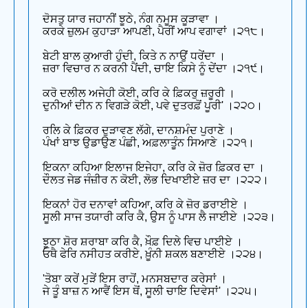
ਦੋਸਤੁ ਯਾਰ ਜਹਾਨੀਂ ਝੂਠੇ, ਨੰਗ ਨਮੂਸ ਕੂੜਾਵਾ ।
ਕਰਕੇ ਜ਼ੁਲਮ ਕੁਹਾੜਾ ਆਪਣੀ, ਪੈਰੀਂ ਆਪ ਵਗਾਵਾਂ ।੨੧੮।
ਬੇਟੀ ਬਾਲ ਕੁਆਰੀ ਹੁੰਦੀ, ਕਿਤੇ ਨ ਨਾਉਂ ਧਰੇਂਦਾ ।
ਜ਼ਰਾ ਵਿਚਾਰ ਨ ਕਰਨੀ ਪੈਂਦੀ, ਚਾਇ ਕਿਸੇ ਨੂੰ ਦੇਂਦਾ ।੨੧੯।
ਕਰੋ ਦਲੀਲ ਅਜੇਹੀ ਕੋਈ, ਕਰਿ ਕੇ ਫ਼ਿਕਰੁ ਜ਼ਰੂਰੀ ।
ਦੁਨੀਆਂ ਦੀਨ ਨ ਵਿਗੜੇ ਕੋਈ, ਪਵੇ ਦੁਤਰਫ਼ੋਂ ਪੂਰੀ' ।੨੨੦।
ਰਲਿ ਕੇ ਫ਼ਿਕਰ ਦੁੜਾਵਣ ਲੱਗੇ, ਦਾਨਸ਼ਮੰਦ ਪੁਰਾਣੇ ।
ਪੰਖਾਂ ਬਾਝ ਉਡਾਉਣ ਪੰਛੀ, ਅਫ਼ਲਾਤੂੰਨ ਸਿਆਣੇ ।੨੨੧।
ਇਕਨਾ ਕਹਿਆ ਇਲਾਜ ਇਜੇਹਾ, ਕਰਿ ਕੇ ਜ਼ੋਰ ਫ਼ਿਕਰ ਦਾ ।
ਦੌਲਤ ਜੇਡ ਜੰਜ਼ੀਰ ਨ ਕੋਈ, ਲੋਭ ਦਿਖਾਈਏ ਜ਼ਰ ਦਾ ।੨੨੨।
ਇਕਨਾਂ ਹੋਰ ਦਨਾਵਾਂ ਕਹਿਆ, ਕਰਿ ਕੇ ਜ਼ੋਰ ਡਰਾਈਏ ।
ਸੂਲੀ ਸਾਜ ਤਯਾਰੀ ਕਰਿ ਕੈ, ਉਸ ਨੂੰ ਪਾਸ ਲੈ ਜਾਈਏ ।੨੨੩।
ਝੂਠਾ ਸ਼ੋਰ ਸ਼ਰਾਬਾ ਕਰਿ ਕੈ, ਖ਼ੌਫ਼ ਦਿਲੇ ਵਿਚ ਪਾਈਏ ।
ਓਥੈ ਫੇਰਿ ਨਸੀਹਤ ਕਰੀਏ, ਖ਼ੂੰਨੀ ਸ਼ਕਲ ਬਣਾਈਏ ।੨੨੪।
'ਤੋਬਾ ਕਰੇਂ ਮੁੜੇਂ ਇਸ ਰਾਹੋਂ, ਮਨਸਬਦਾਰ ਕਰੇਸਾਂ ।
ਜੇ ਤੂੰ ਬਾਜ਼ ਨ ਆਵੈਂ ਇਸ ਥੋਂ, ਸੂਲੀ ਚਾਇ ਦਿਵੇਸਾਂ' ।੨੨੫।