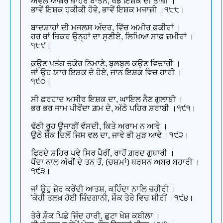
ਅੱਵਲ ਆਖ਼ਰ ਜ਼ਾਹਰ ਬਾਤਨ, ਖੇਡ ਇਸ਼ਕ ਦੀ ਤਾਜ਼ੀ ।
ਭਾਵੇਂ ਇਸ਼ਕ ਹਕੀਕੀ ਹੋਵੇ, ਭਾਵੇਂ ਇਸ਼ਕ ਮਜਾਜ਼ੀ ।੧੮੮।
ਬਾਦਸ਼ਾਹਾਂ ਦੀ ਮਜਲਸ ਅੰਦਰ, ਵਿੱਚ ਅਮੀਰ ਫ਼ਕੀਰਾਂ ।
ਹਰ ਥਾਂ ਜ਼ਿਕਰ ਉਨ੍ਹਾਂ ਦਾ ਸੁਣੀਏ, ਲਿਖਿਆ ਸਾਫ਼ ਜ਼ਮੀਰਾਂ ।
੧੮੯।
ਕਉਣ ਪਤੰਗ ਚਕੋਰ ਨਿਮਾਣੇ, ਬੁਲਬੁਲ ਕਉਣ ਵਿਚਾਰੀ ।
ਜਾਂ ਉਹ ਯਾਰ ਇਸ਼ਕ ਦੇ ਹੋਏ, ਜਾਨ ਇਸ਼ਕ ਵਿਚ ਹਾਰੀ ।
੧੯੦।
ਸੀ ਫ਼ਰਹਾਦ ਅਸੀਰ ਇਸ਼ਕ ਦਾ, ਘਾਇਲ ਨੈਣ ਗੁਲਾਬੀ ।
ਭਰ ਭਰ ਜਾਮ ਪੀਵੇਂਦਾ ਗ਼ਮ ਦੇ, ਅੱਠੇ ਪਹਿਰ ਸ਼ਰਾਬੀ ।੧੯੧।
ਢੱਠੀ ਰੂਹ ਉਜਾੜੀਂ ਵੱਸਦੀ, ਕਿਤੇ ਅਰਾਮ ਨ ਆਵੇ ।
ਉਠੇ ਸ਼ੌਕ ਦਿਲੋਂ ਜਿਸ ਵਲ ਦਾ, ਜਾਵੇ ਭੀ ਮੁੜ ਆਵੇ ।੧੯੨।
ਫਿਰਦੇ ਸ਼ਹਿਰ ਪਵੇ ਸਿਰ ਪੈਰੀਂ, ਰਾਹੋਂ ਗ਼ਰਦ ਗੁਬਾਰੀ ।
ਧੋਂਦਾ ਨਾਲ ਅੱਖੀਂ ਦੇ ਤਨ ਤੋਂ, (ਚਸ਼ਮਾਂ) ਬਰਸਨ ਅਬਰ ਬਹਾਰੀ ।
੧੯੩।
ਜਾਂ ਉਹੁ ਜ਼ੋਰ ਕਰੇਂਦੀ ਆਤਸ਼, ਕਹਿੰਦਾ ਨਾਲਿ ਜ਼ਹੀਰੀ ।
'ਕੇਹੀ ਤਲਖ਼ ਹੋਈ ਜ਼ਿੰਦਗਾਨੀ, ਸ਼ੌਕ ਤੇਰੇ ਵਿਚ ਸ਼ੀਰੀਂ ।੧੯੪।
ਤੇਰੇ ਸ਼ੌਕ ਪਿਛੇ ਜਿੰਦ ਹਾਰੀ, ਛੁਟਾ ਖੇਸ਼ ਕਬੀਲਾ ।