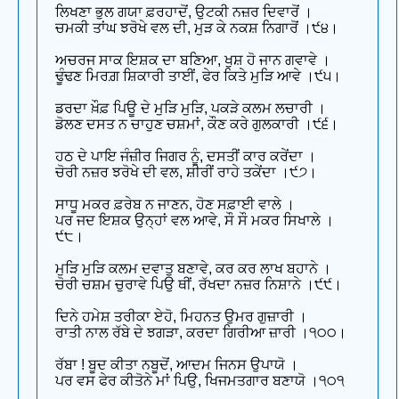
ਲਿਖਣਾ ਭੁਲ ਗਯਾ ਫ਼ਰਹਾਦੋਂ, ਉਟਕੀ ਨਜ਼ਰ ਦਿਵਾਰੋਂ ।
ਚਮਕੀ ਤਾਂਘ ਝਰੋਖੇ ਵਲ ਦੀ, ਮੁੜ ਕੇ ਨਕਸ਼ ਨਿਗਾਰੋਂ ।੯੪।
ਅਚਰਜ ਸਾਕ ਇਸ਼ਕ ਦਾ ਬਣਿਆ, ਖੁਸ਼ ਹੋ ਜਾਨ ਗਵਾਵੇ ।
ਢੂੰਢਣ ਮਿਰਗ਼ ਸ਼ਿਕਾਰੀ ਤਾਈਂ, ਫੇਰ ਕਿਤੇ ਮੁੜਿ ਆਵੇ ।੯੫।
ਡਰਦਾ ਖ਼ੌਫ਼ ਪਿਊ ਦੇ ਮੁੜਿ ਮੁੜਿ, ਪਕੜੇ ਕਲਮ ਲਚਾਰੀ ।
ਡੋਲਣ ਦਸਤ ਨ ਚਾਹੁਣ ਚਸ਼ਮਾਂ, ਕੌਣ ਕਰੇ ਗੁਲਕਾਰੀ ।੯੬।
ਹਠ ਦੇ ਪਾਇ ਜੰਜ਼ੀਰ ਜਿਗਰ ਨੂੰ, ਦਸਤੀਂ ਕਾਰ ਕਰੇਂਦਾ ।
ਚੋਰੀ ਨਜ਼ਰ ਝਰੋਖੇ ਦੀ ਵਲ, ਸ਼ੀਰੀਂ ਰਾਹੇ ਤਕੇਂਦਾ ।੯੭।
ਸਾਧੂ ਮਕਰ ਫ਼ਰੇਬ ਨ ਜਾਣਨ, ਹੋਣ ਸਫ਼ਾਈ ਵਾਲੇ ।
ਪਰ ਜਦ ਇਸ਼ਕ ਉਨ੍ਹਾਂ ਵਲ ਆਵੇ, ਸੌ ਸੌ ਮਕਰ ਸਿਖਾਲੇ ।
੯੮।
ਮੁੜਿ ਮੁੜਿ ਕਲਮ ਦਵਾਤੁ ਬਣਾਵੇ, ਕਰ ਕਰ ਲਾਖ ਬਹਾਨੇ ।
ਚੋਰੀ ਚਸ਼ਮ ਚੁਰਾਵੇ ਪਿਉ ਥੀਂ, ਰੱਖਦਾ ਨਜ਼ਰ ਨਿਸ਼ਾਨੇ ।੯੯।
ਦਿਨੇ ਹਮੇਸ਼ ਤਰੀਕਾ ਏਹੋ, ਮਿਹਨਤ ਉਮਰ ਗੁਜ਼ਾਰੀ ।
ਰਾਤੀ ਨਾਲ ਰੱਬੇ ਦੇ ਝਗੜਾ, ਕਰਦਾ ਗਿਰੀਆ ਜ਼ਾਰੀ ।੧੦੦।
ਰੱਬਾ ! ਬੂਦ ਕੀਤਾ ਨਬੂਦੋਂ, ਆਦਮ ਜਿਨਸ ਉਪਾਯੋ ।
ਪਰ ਵਸ ਫੇਰ ਕੀਤੋਨੇ ਮਾਂ ਪਿਉ, ਖਿਜਮਤਗਾਰ ਬਣਾਯੋ ।੧੦੧