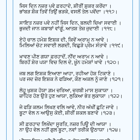
ਜਿਸ ਦਿਨ ਨਜ਼ਰ ਪਵੇ ਫ਼ਰਹਾਦੇ, ਸ਼ੀਰੀਂ ਸ਼ੁਕਰ ਕਰੇਂਦਾ ।
ਭਾਂਬੜ ਸ਼ੌਕ ਤਿਵੇਂ ਤਿਉਂ ਭੜਕੇ, ਵਸਲੋਂ ਤੇਲ ਪਵੇਂਦਾ ।੧੧੭।
ਸਾਇਤ ਨਜ਼ਰ ਪਵੇ ਨਹੀਂ ਜਿਸ ਦਿਨ, ਬਲਦੀ ਚਿਖਾ ਸਵਾਈ ।
ਭੁਜਦੀ ਜਾਨ ਕਬਾਬਾਂ ਵਾਂਗੂੰ, ਆਤਸ਼ ਤੇਜ਼ ਜੁਦਾਈ ।੧੧੮।
ਏਹੋ ਚਾਲ ਹਮੇਸ਼ ਇਸ਼ਕ ਦੀ, ਕਿਵੇਂ ਅਰਾਮੁ ਨ ਆਵੇ ।
ਮਿਲਿਆਂ ਚੋਟ ਸਵਾਈ ਲਗਦੀ, ਵਿਛੁੜੇ ਪ੍ਰੇਮ ਸੰਤਾਵੇ ।੧੧੯।
ਖਾਵਣ ਪੀਣ ਗਯਾ ਫ਼ਰਹਾਦੋਂ, ਨੀਂਦ ਅਰਾਮ ਨ ਆਵੇ ।
ਬਿਰਹੋਂ ਸ਼ੇਰ ਪਯਾ ਵਿਚ ਦਿਲ ਦੇ, ਖ਼ੂੰਨ ਹਮੇਸ਼ਾਂ ਖਾਵੇ ।੧੨੦।
ਜਬ ਲਗ ਇਸ਼ਕ ਇਆਣਾ ਆਹਾ, ਰਹੀਆ ਹੋਸ਼ ਟਿਕਾਣੇ ।
ਪਰ ਜਦ ਜ਼ੋਰ ਇਸ਼ਕ ਨੇ ਫੜਿਆ, ਕੌਣ ਅਕਲ ਨੂੰ ਜਾਣੇ ।੧੨੧।
ਲੋਹੂ ਖੁਸ਼ਕ ਹੋਯਾ ਗ਼ਮ ਚਰਿਆ, ਚਰਬੀ ਮਾਸ ਸੁਕਾਯਾ ।
ਜ਼ਾਹਿਰ ਹੋਣ ਉਤੇ ਹੁਣ ਆਯਾ, ਲੁਕਿਆ ਭੇਤ ਲੁਕਾਯਾ ।੧੨੨।
ਜੇ ਫੜਿ ਕਲਮ ਲਿਖਣ ਵਲਿ ਆਵੇ, ਨੀਰ ਅੱਖੀਂ ਛੁਟਿ ਜਾਵੇ ।
ਬੂਟਾ ਵੇਲ ਨ ਆਉਸੁ ਕੋਈ, ਸ਼ੀਰੀਂ ਸ਼ਕਲ ਬਣਾਵੇ ।੧੨੩।
ਸੀ ਫ਼ਰਹਾਦ ਲਿਖੇਂਦਾ ਸੂਰਤਿ, ਨਜ਼ਰ ਪਿਊ ਦੀ ਆਯਾ ।
ਨਾ ਉਹ ਵੇਲ ਨਹੀਂ ਗੁਲ ਬੂਟਾ, ਨਵਾਂ ਤਰੀਕ ਉਠਾਯਾ ।੧੨੪।