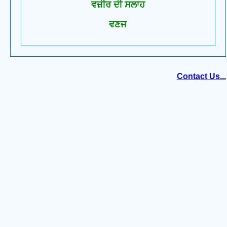
ਵਜ਼ੀਰ ਦੀ ਸਲਾਹ
ਵਣਜ
Contact Us...