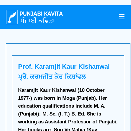
☰
Prof. Karamjit Kaur Kishanwal
ਪ੍ਰੋ. ਕਰਮਜੀਤ ਕੌਰ ਕਿਸ਼ਾਂਵਲ
Karamjit Kaur Kishanwal (10 October
1977-) was born in Moga (Punjab). Her
education qualifications include M. A.
(Punjabi): M. Sc. (I. T.) B. Ed. She is
working as Assistant Professor of Punjabi.
Her books are: Sun Ve Mahia (Kav