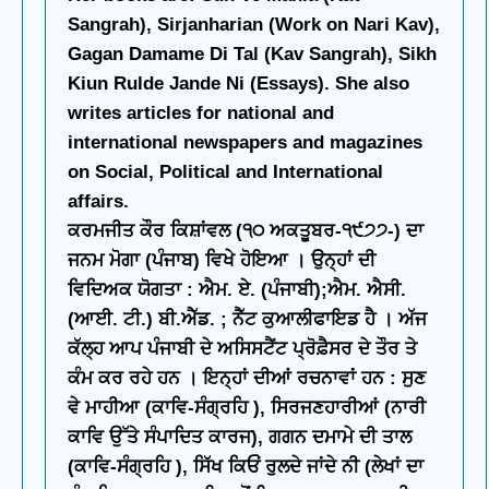
Sangrah), Sirjanharian (Work on Nari Kav),
Gagan Damame Di Tal (Kav Sangrah), Sikh
Kiun Rulde Jande Ni (Essays). She also
writes articles for national and
international newspapers and magazines
on Social, Political and International
affairs.
ਕਰਮਜੀਤ ਕੌਰ ਕਿਸ਼ਾਂਵਲ (੧੦ ਅਕਤੂਬਰ-੧੯੭੭-) ਦਾ
ਜਨਮ ਮੋਗਾ (ਪੰਜਾਬ) ਵਿਖੇ ਹੋਇਆ । ਉਨ੍ਹਾਂ ਦੀ
ਵਿਦਿਅਕ ਯੋਗਤਾ : ਐਮ. ਏ. (ਪੰਜਾਬੀ);ਐਮ. ਐਸੀ.
(ਆਈ. ਟੀ.) ਬੀ.ਐੱਡ. ; ਨੈੱਟ ਕੁਆਲੀਫਾਇਡ ਹੈ । ਅੱਜ
ਕੱਲ੍ਹ ਆਪ ਪੰਜਾਬੀ ਦੇ ਅਸਿਸਟੈਂਟ ਪ੍ਰੋਫ਼ੈਸਰ ਦੇ ਤੌਰ ਤੇ
ਕੰਮ ਕਰ ਰਹੇ ਹਨ । ਇਨ੍ਹਾਂ ਦੀਆਂ ਰਚਨਾਵਾਂ ਹਨ : ਸੁਣ
ਵੇ ਮਾਹੀਆ (ਕਾਵਿ-ਸੰਗ੍ਰਹਿ ), ਸਿਰਜਣਹਾਰੀਆਂ (ਨਾਰੀ
ਕਾਵਿ ਉੱਤੇ ਸੰਪਾਦਿਤ ਕਾਰਜ), ਗਗਨ ਦਮਾਮੇ ਦੀ ਤਾਲ
(ਕਾਵਿ-ਸੰਗ੍ਰਹਿ ), ਸਿੱਖ ਕਿਓਂ ਰੁਲਦੇ ਜਾਂਦੇ ਨੀ (ਲੇਖਾਂ ਦਾ