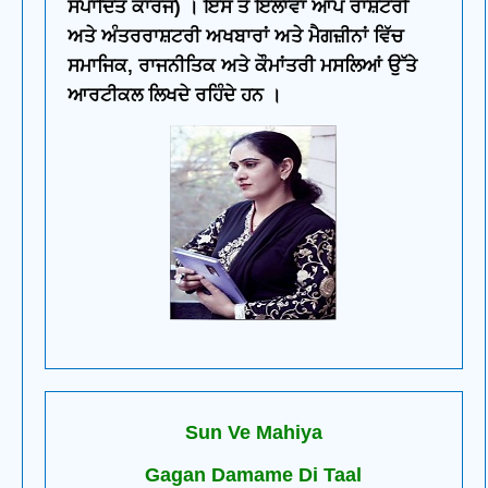
ਸੰਪਾਦਿਤ ਕਾਰਜ) । ਇਸ ਤੋਂ ਇਲਾਵਾ ਆਪ ਰਾਸ਼ਟਰੀ
ਅਤੇ ਅੰਤਰਰਾਸ਼ਟਰੀ ਅਖਬਾਰਾਂ ਅਤੇ ਮੈਗਜ਼ੀਨਾਂ ਵਿੱਚ
ਸਮਾਜਿਕ, ਰਾਜਨੀਤਿਕ ਅਤੇ ਕੌਮਾਂਤਰੀ ਮਸਲਿਆਂ ਉੱਤੇ
ਆਰਟੀਕਲ ਲਿਖਦੇ ਰਹਿੰਦੇ ਹਨ ।
Sun Ve Mahiya
Gagan Damame Di Taal