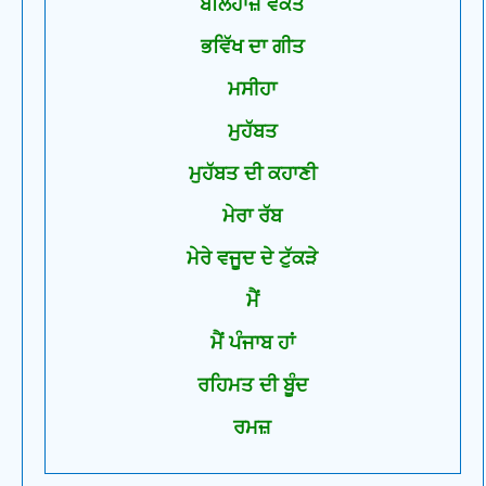
ਬੇਲਿਹਾਜ਼ ਵਕਤ
ਭਵਿੱਖ ਦਾ ਗੀਤ
ਮਸੀਹਾ
ਮੁਹੱਬਤ
ਮੁਹੱਬਤ ਦੀ ਕਹਾਣੀ
ਮੇਰਾ ਰੱਬ
ਮੇਰੇ ਵਜੂਦ ਦੇ ਟੁੱਕੜੇ
ਮੈਂ
ਮੈਂ ਪੰਜਾਬ ਹਾਂ
ਰਹਿਮਤ ਦੀ ਬੂੰਦ
ਰਮਜ਼