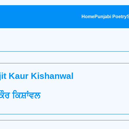
Home
Punjabi Poetry
S
jit Kaur Kishanwal
ਕੌਰ ਕਿਸ਼ਾਂਵਲ