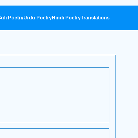
ufi Poetry
Urdu Poetry
Hindi Poetry
Translations