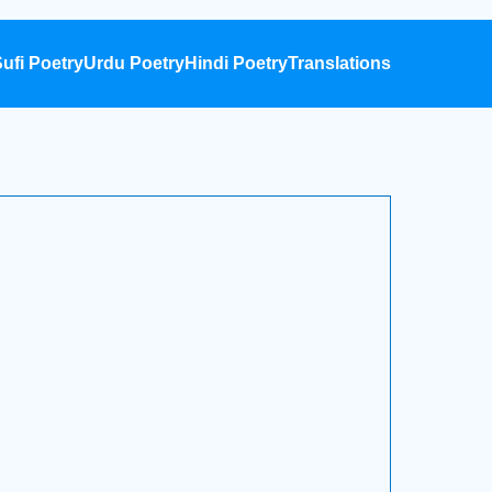
ufi Poetry
Urdu Poetry
Hindi Poetry
Translations