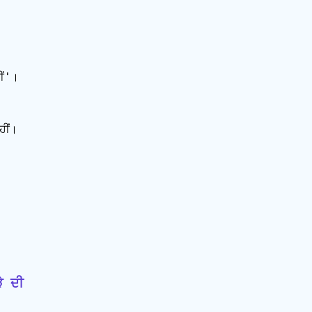




ਂ'।

ਂ।

ੇ ਦੀ