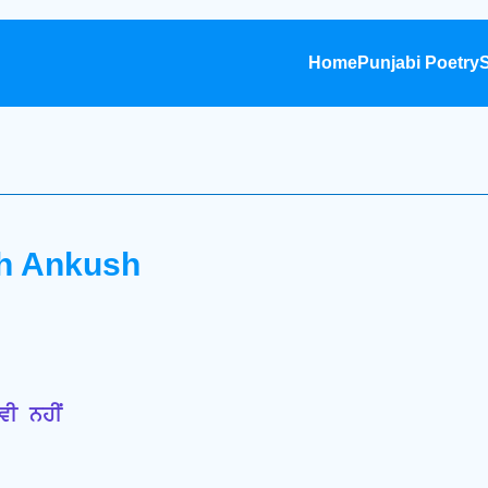
Home
Punjabi Poetry
S
sh Ankush
ਵੀ ਨਹੀਂ