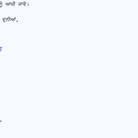
ੰ ਆਖੀ ਜਾਵੇ।

 ਦੁਨੀਆਂ,



ਹ



