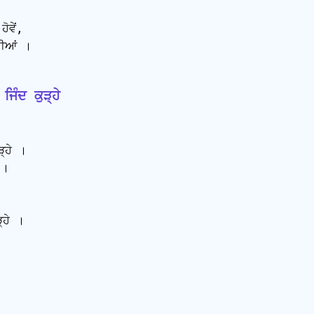
ਵੇਂ,

ੀਆਂ ।

ਿੰਦ ਕੁੜ੍ਹੇ
੍ਹੇ ।

।

ਹੇ ।
