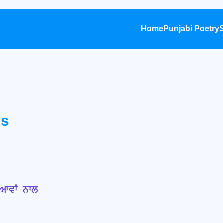
Home
Punjabi Poetry
S
ls
ਆਵਾਂ ਨਾਲ