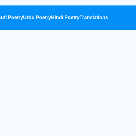
ufi Poetry
Urdu Poetry
Hindi Poetry
Translations