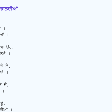
ੰ ਭਾਲਦੀਆਂ
ਂ ।

ਆਂ ।

ਿਆ ਉਹ,

ਆਂ ।

ਲਈ ਏ,

ਆਂ ।

 ਦੇ,

 ।

ੰ,

ਦੀਆਂ ।
